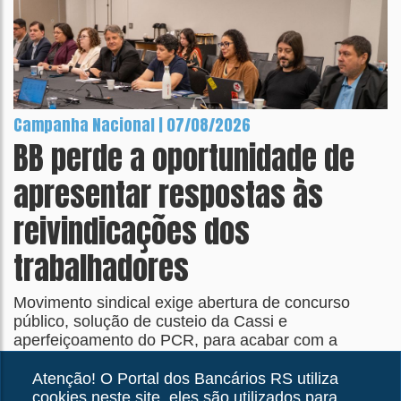
Campanha Nacional | 07/08/2026
BB perde a oportunidade de
apresentar respostas às
reivindicações dos
trabalhadores
Movimento sindical exige abertura de concurso
público, solução de custeio da Cassi e
aperfeiçoamento do PCR, para acabar com a
distorção que transformou em teto o que deveria ser
piso salarial
Atenção! O Portal dos Bancários RS utiliza
cookies neste site, eles são utilizados para