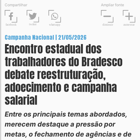
Compartilhar
Ampliar fonte
t
wit
t
er
fa
c
ebook
diminuir
aume
n
tar
wh
a
tsapp
Campanha Nacional | 21/05/2026
Encontro estadual dos
trabalhadores do Bradesco
debate reestruturação,
adoecimento e campanha
salarial
Entre os principais temas abordados,
merecem destaque a pressão por
metas, o fechamento de agências e de