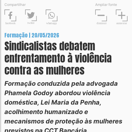
Compartilhar
Ampliar fonte
t
wit
t
er
fa
c
ebook
diminuir
aume
n
tar
wh
a
tsapp
Formação | 20/05/2026
Sindicalistas debatem
enfrentamento à violência
contra as mulheres
Formação conduzida pela advogada
Phamela Godoy abordou violência
doméstica, Lei Maria da Penha,
acolhimento humanizado e
mecanismos de proteção às mulheres
previstos na CCT Bancária.