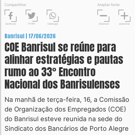
Compartilhar
Ampliar fonte
t
wit
t
er
fa
c
ebook
diminuir
aume
n
tar
wh
a
tsapp
Banrisul | 17/06/2026
COE Banrisul se reúne para
alinhar estratégias e pautas
rumo ao 33° Encontro
Nacional dos Banrisulenses
Na manhã de terça-feira, 16, a Comissão
de Organização dos Empregados (COE)
do Banrisul esteve reunida na sede do
Sindicato dos Bancários de Porto Alegre