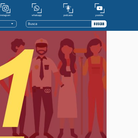
youtube
whatsapp
podcasts
instagram
BUSCAR