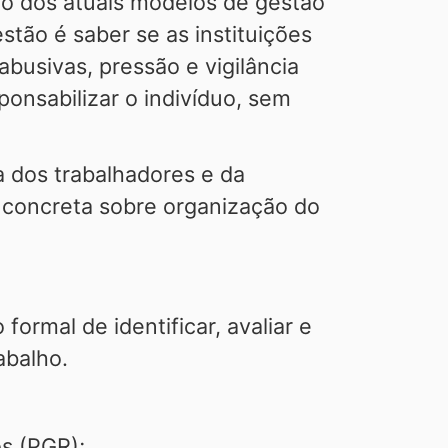
ão dos atuais modelos de gestão
stão é saber se as instituições
busivas, pressão e vigilância
nsabilizar o indivíduo, sem
a dos trabalhadores e da
 concreta sobre organização do
ormal de identificar, avaliar e
abalho.
os (PGR);