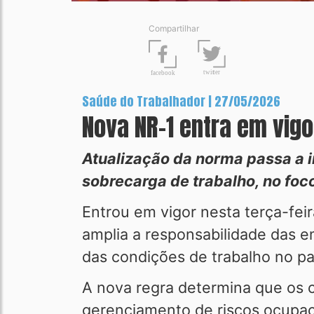
Compartilhar
t
wit
t
er
fa
c
ebook
Saúde do Trabalhador | 27/05/2026
Nova NR-1 entra em vigo
Atualização da norma passa a i
sobrecarga de trabalho, no foco
Entrou em vigor nesta terça-fei
amplia a responsabilidade das e
das condições de trabalho no pa
A nova regra determina que os c
gerenciamento de riscos ocupac