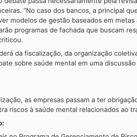
 o debate passa necessariamente pela revis
nceiras. “No caso dos bancos, a principal que
ever modelos de gestão baseados em metas a
rão programas de fachada que buscam respo
riticou.
rá da fiscalização, da organização coletiv
bate sobre saúde mental em uma discussão
zação, as empresas passam a ter obrigação f
ra riscos à saúde mental relacionados ao tr
o:
ciais no Programa de Gerenciamento de Risc