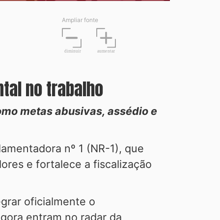
Ampliar fonte
diminuir
aume
n
tar
tal no trabalho
como metas abusivas, assédio e
lamentadora nº 1 (NR-1), que
res e fortalece a fiscalização
grar oficialmente o
agora entram no radar da