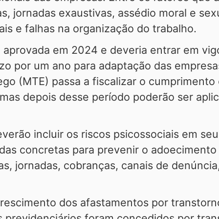
s, jornadas exaustivas, assédio moral e sex
ais e falhas na organização do trabalho.
do aprovada em 2024 e deveria entrar em vi
azo por um ano para adaptação das empresa
ego (MTE) passa a fiscalizar o cumprimento
, mas depois desse período poderão ser apli
erão incluir os riscos psicossociais em s
das concretas para prevenir o adoecimento 
as, jornadas, cobranças, canais de denúncia
escimento dos afastamentos por transtorno
s previdenciários foram concedidos por tra