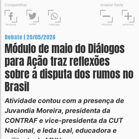
Compartilhar
Ampliar fonte
t
wit
t
er
fa
c
ebook
diminuir
aume
n
tar
wh
a
tsapp
Debate | 20/05/2026
Módulo de maio do Diálogos
para Ação traz reflexões
sobre a disputa dos rumos no
Brasil
Atividade contou com a presença de
Juvandia Moreira, presidenta da
CONTRAF e vice-presidenta da CUT
Nacional, e Ieda Leal, educadora e